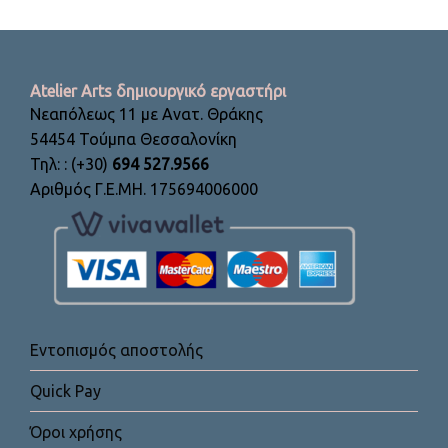
Atelier Arts δημιουργικό εργαστήρι
Νεαπόλεως 11 με Ανατ. Θράκης
54454 Τούμπα Θεσσαλονίκη
Τηλ: : (+30)
694 527.9566
Αριθμός Γ.Ε.ΜΗ. 175694006000
Εντοπισμός αποστολής
Quick Pay
Όροι χρήσης