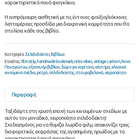
χαρακτηριστικά πουά φιογκάκια.
Η ασπρόμαυρη αισθητική με τις έντονες φούξια/κόκκινες
λεπτομέρειες προσδίδει μια διαχρονική κομψότητα που θα
στολίσει κάθε σας βιβλίο.
Κατηγορία:
Σελιδοδείκτες Βιβλίων
Ετικέτες:
film strip
,
handmade bookmark
,
retro vibes
,
vintage cartoon
,
Άννα
Παναγιώτου
,
αξεσουάρ βιβλίου
,
δώρο για κορίτσια
,
κέντημα
,
κλασικά
κινούμενα σχέδια
,
ρετρό
,
σελιδοδείκτης
,
σταυροβελονιά
,
χειροποίητο
Περιγραφή
Ταξιδέψτε στη χρυσή εποχή των κινουμένων σχεδίων με
αυτόν τον μοναδικό, χειροποίητο σελιδοδείκτη!
Σχεδιασμένος για να θυμίζει λωρίδα φιλμ, απεικονίζει τρεις
διαφορετικές εκφράσεις της αγαπημένης ηρωίδας με τα
χαρακτηριστικά πουά φιογκάκια.