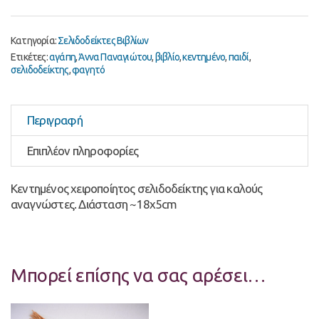
Κατηγορία:
Σελιδοδείκτες Βιβλίων
Ετικέτες:
αγάπη
,
Άννα Παναγιώτου
,
βιβλίο
,
κεντημένο
,
παιδί
,
σελιδοδείκτης
,
φαγητό
Περιγραφή
Επιπλέον πληροφορίες
Κεντημένος χειροποίητος σελιδοδείκτης για καλούς
αναγνώστες. Διάσταση ~18x5cm
Μπορεί επίσης να σας αρέσει…