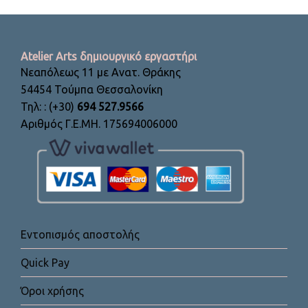
Atelier Arts δημιουργικό εργαστήρι
Νεαπόλεως 11 με Ανατ. Θράκης
54454 Τούμπα Θεσσαλονίκη
Τηλ: : (+30)
694 527.9566
Αριθμός Γ.Ε.ΜΗ. 175694006000
Εντοπισμός αποστολής
Quick Pay
Όροι χρήσης