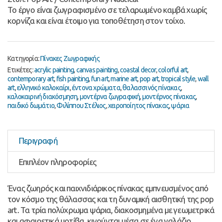
Το έργο είναι ζωγραφισμένο σε τελαρωμένο καμβά χωρίς
κορνίζα και είναι έτοιμο για τοποθέτηση στον τοίχο.
Κατηγορία:
Πίνακες Ζωγραφικής
Ετικέτες:
acrylic painting
,
canvas painting
,
coastal decor
,
colorful art
,
contemporary art
,
fish painting
,
fun art
,
marine art
,
pop art
,
tropical style
,
wall
art
,
ελληνικό καλοκαίρι
,
έντονα χρώματα
,
θαλασσινός πίνακας
,
καλοκαιρινή διακόσμηση
,
μοντέρνα ζωγραφική
,
μοντέρνος πίνακας
,
παιδικό δωμάτιο
,
Φιλίππου Στέλιος
,
χειροποίητος πίνακας
,
ψάρια
Περιγραφή
Επιπλέον πληροφορίες
Ένας ζωηρός και παιχνιδιάρικος πίνακας εμπνευσμένος από
τον κόσμο της θάλασσας και τη δυναμική αισθητική της pop
art. Τα τρία πολύχρωμα ψάρια, διακοσμημένα με γεωμετρικά
και αφαιρετικά μοτίβα, κινούνται μέσα σε ένα γαλάζιο