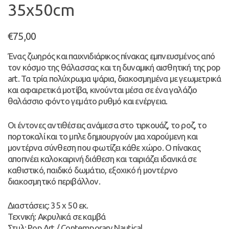
35x50cm
€
75,00
Ένας ζωηρός και παιχνιδιάρικος πίνακας εμπνευσμένος από
τον κόσμο της θάλασσας και τη δυναμική αισθητική της pop
art. Τα τρία πολύχρωμα ψάρια, διακοσμημένα με γεωμετρικά
και αφαιρετικά μοτίβα, κινούνται μέσα σε ένα γαλάζιο
θαλάσσιο φόντο γεμάτο ρυθμό και ενέργεια.
Οι έντονες αντιθέσεις ανάμεσα στο τιρκουάζ, το ροζ, το
πορτοκαλί και το μπλε δημιουργούν μια χαρούμενη και
μοντέρνα σύνθεση που φωτίζει κάθε χώρο. Ο πίνακας
αποπνέει καλοκαιρινή διάθεση και ταιριάζει ιδανικά σε
καθιστικό, παιδικό δωμάτιο, εξοχικό ή μοντέρνο
διακοσμητικό περιβάλλον.
Διαστάσεις: 35 x 50 εκ.
Τεχνική: Ακρυλικά σε καμβά
Στυλ: Pop Art / Contemporary Nautical