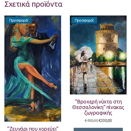
Σχετικά προϊόντα
Προσφορά!
Προσφορά!
“Βροχερή νύχτα στη
Θεσσαλονίκη” πίνακας
ζωγραφικής
Original
Η
€
400,00
€
200,00
price
τρέχουσα
“Ζευγάρι που χορεύει”
was:
τιμή