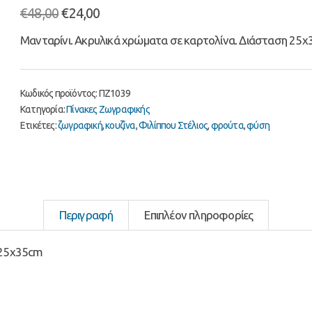
Original
Η
€
48,00
€
24,00
price
τρέχουσα
Μανταρίνι. Ακρυλικά χρώματα σε καρτολίνα. Διάσταση 25
was:
τιμή
€48,00.
είναι:
€24,00.
Κωδικός προϊόντος:
ΠΖ1039
Κατηγορία:
Πίνακες Ζωγραφικής
Ετικέτες:
ζωγραφική
,
κουζίνα
,
Φιλίππου Στέλιος
,
φρούτα
,
φύση
Περιγραφή
Επιπλέον πληροφορίες
 25x35cm