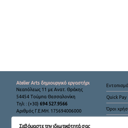
Atelier Arts δημιουργικό εργαστήρι
Εντοπισμ
Νεαπόλεως 11 με Ανατ. Θράκης
54454 Τούμπα Θεσσαλονίκη
Quick Pay
Τηλ: : (+30)
694 527.9566
Όροι χρήσ
Αριθμός Γ.Ε.ΜΗ. 175694006000
Πολιτική
Σεβόμαστε την ιδιωτικότητά σας