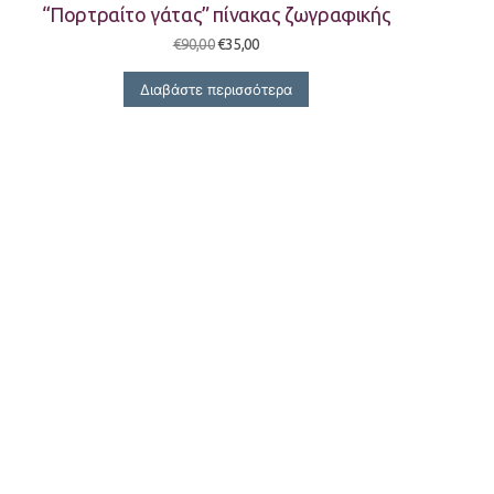
“Πορτραίτο γάτας” πίνακας ζωγραφικής
Original
Η
€
90,00
€
35,00
price
τρέχουσα
was:
τιμή
Διαβάστε περισσότερα
€90,00.
είναι:
€35,00.