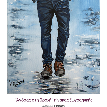
“Άνδρας στη βροχή” πίνακας ζωγραφικής
Original
Η
€
400,00
€
190,00