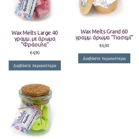
Wax Melts Grand 60
Wax Melts Large 40
γραμμ. άρωμα “Γιασεμί”
γραμμ. με άρωμα
“Φράουλα”
€
6,90
€
4,90
Διαβάστε περισσότερα
Διαβάστε περισσότερα