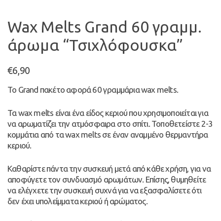
Wax Melts Grand 60 γραμμ.
άρωμα “Τσιχλόφουσκα”
€
6,90
Το Grand πακέτο αφορά 60 γραμμάρια wax melts.
Τα wax melts είναι ένα είδος κεριού που χρησιμοποιείται για
να αρωματίζει την ατμόσφαιρα στο σπίτι. Τοποθετείστε 2-3
κομμάτια από τα wax melts σε έναν αναμμένο θερμαντήρα
κεριού.
Καθαρίστε πάντα την συσκευή μετά από κάθε χρήση, για να
αποφύγετε τον συνδυασμό αρωμάτων. Επίσης, θυμηθείτε
να ελέγχετε την συσκευή συχνά για να εξασφαλίσετε ότι
δεν έχει υπολείμματα κεριού ή αρώματος.