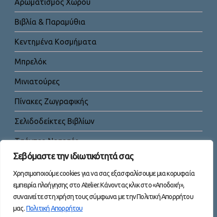
Αρωματισμός Χώρου
Βιβλία & Παραμύθια
Κεντημένα Κοσμήματα
Μπρελόκ
Μινιατούρες
Πίνακες Ζωγραφικής
Σελιδοδείκτες Βιβλίων
Τσάντες-Νεσεσέρ
Σεβόμαστε την ιδιωτικότητά σας
Χρησιμοποιούμε cookies για να σας εξασφαλίσουμε μια κορυφαία
εμπειρία πλοήγησης στο Atelier. Κάνοντας κλικ στο «Αποδοχή»,
συναινείτε στη χρήση τους σύμφωνα με την Πολιτική Απορρήτου
μας.
Πολιτική Απορρήτου