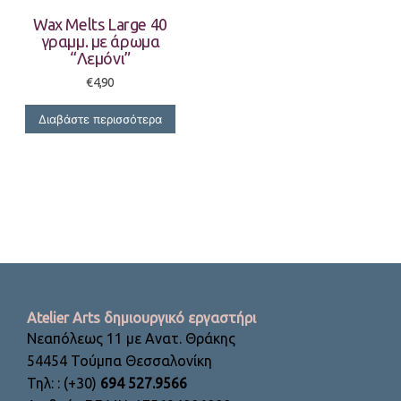
Wax Melts Large 40
γραμμ. με άρωμα
“Λεμόνι”
€
4,90
Διαβάστε περισσότερα
Atelier Arts δημιουργικό εργαστήρι
Νεαπόλεως 11 με Ανατ. Θράκης
54454 Τούμπα Θεσσαλονίκη
Τηλ: : (+30)
694 527.9566