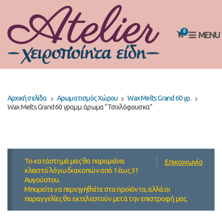
0
MENU
Αρχική σελίδα
Αρωματισμός Χώρου
Wax Melts Grand 60 γρ.
Wax Melts Grand 60 γραμμ. άρωμα “Τσιχλόφουσκα”
Το κατάστημά μας θα παραμείνει
Επικοινωνία
κλειστό λόγω διακοπών από 1 έως 31
Αυγούστου.
Μπορείτε να περιηγηθείτε στα προϊόντα, αλλά οι
παραγγελίες θα εκτελεστούν μετά την επιστροφή μας.