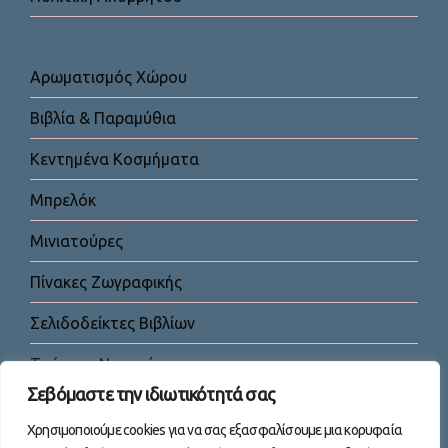
Αρωματισμός Χώρου
Βιβλία & Παραμύθια
Κεντημένα Κοσμήματα
Μπρελόκ
Μινιατούρες
Πίνακες Ζωγραφικής
Σελιδοδείκτες Βιβλίων
Τσάντες-Νεσεσέρ
Σεβόμαστε την ιδιωτικότητά σας
Χρησιμοποιούμε cookies για να σας εξασφαλίσουμε μια κορυφαία