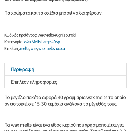
Tα χρώματα και τα σχέδια μπορεί να διαφέρουν.
Κωδικός προϊόντος:
WaxMelts40grTsoureki
Κατηγορία:
Wax Melts Large 40 γρ.
Ετικέτες:
melts
,
wax
,
wax melts
,
κερια
Περιγραφή
Επιπλέον πληροφορίες
Το μεγάλο πακέτο αφορά 40 γραμμάρια wax melts το οποίο
αντιστοιχεί σε 15-30 τεμάχια ανάλογα το μέγεθός τους.
Τα wax melts είναι ένα είδος κεριού που χρησιμοποιείται για