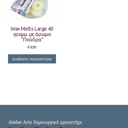
Wax Melts Large 40
γραμμ. με άρωμα
“Πούδρα”
€
4,90
Διαβάστε περισσότερα
Atelier Arts δημιουργικό εργαστήρι