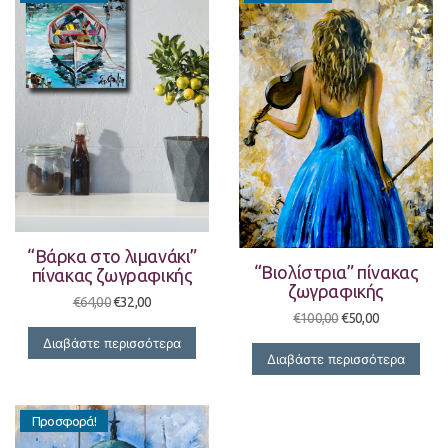
“Βάρκα στο λιμανάκι”
“Βιολίστρια” πίνακας
πίνακας ζωγραφικής
ζωγραφικής
Original
Η
€
64,00
€
32,00
Original
Η
price
τρέχουσα
€
100,00
€
50,00
price
τρέχουσα
was:
τιμή
Διαβάστε περισσότερα
was:
τιμή
€64,00.
είναι:
Διαβάστε περισσότερα
€100,00.
είναι:
€32,00.
€50,00.
Προσφορά!