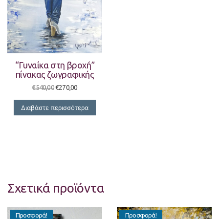
“Γυναίκα στη βροχή”
πίνακας ζωγραφικής
Original
Η
€
540,00
€
270,00
price
τρέχουσα
was:
τιμή
Διαβάστε περισσότερα
€540,00.
είναι:
€270,00.
Σχετικά προϊόντα
Προσφορά!
Προσφορά!