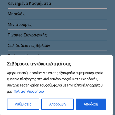
Κεντημένα Κοσμήματα
Μπρελόκ
Μινιατούρες
Πίνακες Ζωγραφικής
Σελιδοδείκτες Βιβλίων
Τσάντες-Νεσεσέρ
Σεβόμαστε την ιδιωτικότητά σας
Χρησιμοποιούμε cookies για να σας εξασφαλίσουμε μια κορυφαία
εμπειρία πλοήγησης στο Atelier. Κάνοντας κλικ στο «Αποδοχή»,
συναινείτε στη χρήση τους σύμφωνα με την Πολιτική Απορρήτου
μας.
Πολιτική Απορρήτου
Facebook
Instagram
YouTube
TikTok
Mail
Ρυθμίσεις
Απόρριψη
Αποδοχή