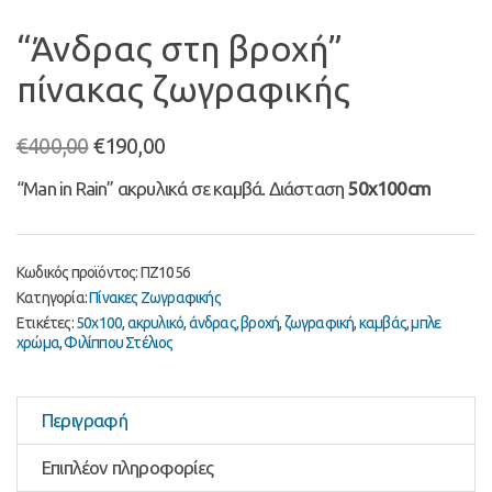
“Άνδρας στη βροχή”
πίνακας ζωγραφικής
Original
Η
€
400,00
€
190,00
price
τρέχουσα
“Man in Rain” ακρυλικά σε καμβά. Διάσταση
50x100cm
was:
τιμή
€400,00.
είναι:
€190,00.
Κωδικός προϊόντος:
ΠΖ1056
Κατηγορία:
Πίνακες Ζωγραφικής
Ετικέτες:
50x100
,
ακρυλικό
,
άνδρας
,
βροχή
,
ζωγραφική
,
καμβάς
,
μπλε
χρώμα
,
Φιλίππου Στέλιος
Περιγραφή
Επιπλέον πληροφορίες