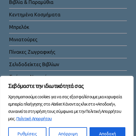
Βιβλία & Παραμύθια
Κεντημένα Κοσμήματα
Μπρελόκ
Μινιατούρες
Πίνακες Ζωγραφικής
Σελιδοδείκτες Βιβλίων
Τσάντες-Νεσεσέρ
Σεβόμαστε την ιδιωτικότητά σας
Χρησιμοποιούμε cookies για να σας εξασφαλίσουμε μια κορυφαία
εμπειρία πλοήγησης στο Atelier. Κάνοντας κλικ στο «Αποδοχή»,
συναινείτε στη χρήση τους σύμφωνα με την Πολιτική Απορρήτου
μας.
Πολιτική Απορρήτου
Facebook
Instagram
YouTube
TikTok
Mail
Ρυθμίσεις
Απόρριψη
Αποδοχή