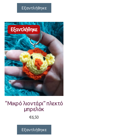
Εξαντλήθηκε
“Μικρό λιοντάρι” πλεκτό
μπρελόκ
€
6,50
Εξαντλήθηκε