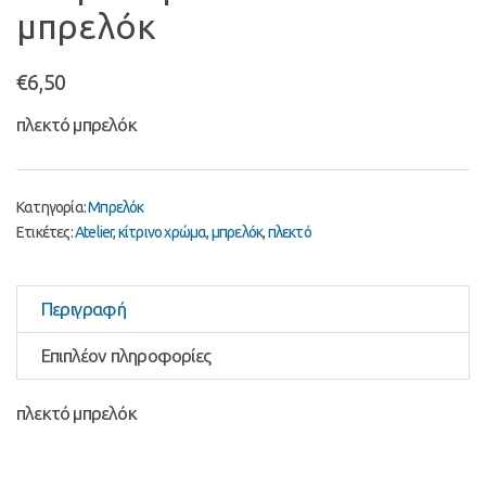
μπρελόκ
€
6,50
πλεκτό μπρελόκ
Κατηγορία:
Μπρελόκ
Ετικέτες:
Atelier
,
κίτρινο χρώμα
,
μπρελόκ
,
πλεκτό
Περιγραφή
Επιπλέον πληροφορίες
πλεκτό μπρελόκ