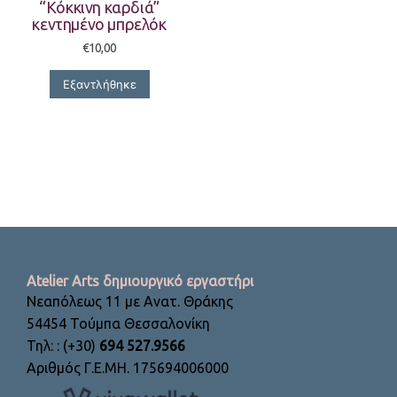
“Κόκκινη καρδιά”
κεντημένο μπρελόκ
€
10,00
Εξαντλήθηκε
Atelier Arts δημιουργικό εργαστήρι
Νεαπόλεως 11 με Ανατ. Θράκης
54454 Τούμπα Θεσσαλονίκη
Τηλ: : (+30)
694 527.9566
Αριθμός Γ.Ε.ΜΗ. 175694006000