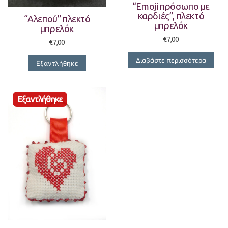
“Emoji πρόσωπο με
καρδιές”, πλεκτό
“Αλεπού” πλεκτό
μπρελόκ
μπρελόκ
€
7,00
€
7,00
Διαβάστε περισσότερα
Εξαντλήθηκε