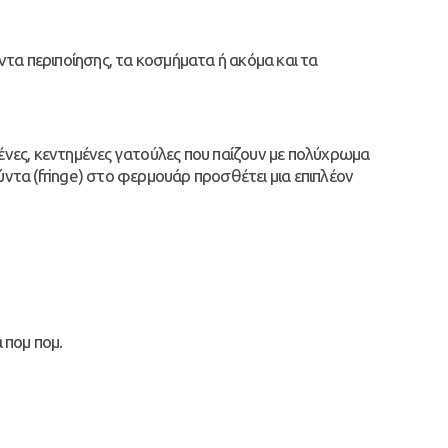
όντα περιποίησης, τα κοσμήματα ή ακόμα και τα
ένες, κεντημένες γατούλες που παίζουν με πολύχρωμα
ντα (fringe) στο φερμουάρ προσθέτει μια επιπλέον
 πομ πομ.