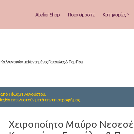
Atelier Shop
Ποιοι είμαστε
Κατηγορίες
Καλλυντικών με Κεντημένες Γατούλες & Πομ Πομ
από 1 έως 31 Αυγούστου.
ίες θα εκτελεστούν μετά την επιστροφή μας.
Χειροποίητο Μαύρο Νεσεσέ