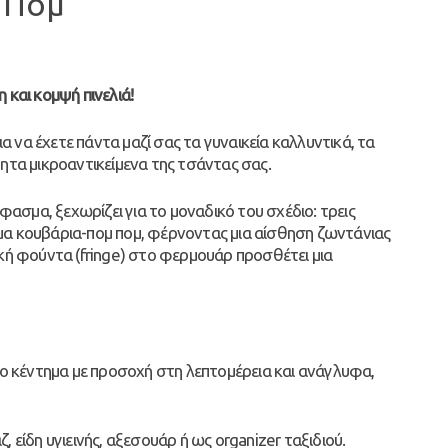
 Πομ
 και κομψή πινελιά!
ια να έχετε πάντα μαζί σας τα γυναικεία καλλυντικά, τα
ητα μικροαντικείμενα της τσάντας σας.
σμα, ξεχωρίζει για το μοναδικό του σχέδιο: τρεις
μα κουβάρια-πομ πομ, φέρνοντας μια αίσθηση ζωντάνιας
ική φούντα (fringe) στο φερμουάρ προσθέτει μια
ο κέντημα με προσοχή στη λεπτομέρεια και ανάγλυφα,
ζ, είδη υγιεινής, αξεσουάρ ή ως organizer ταξιδιού.