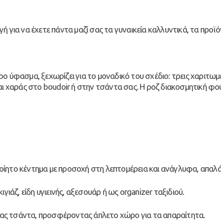
γή για να έχετε πάντα μαζί σας τα γυναικεία καλλυντικά, τα προϊ
 ύφασμα, ξεχωρίζει για το μοναδικό του σχέδιο: τρεις χαριτωμ
ι χαράς στο boudoir ή στην τσάντα σας. Η ροζ διακοσμητική φού
ίητο κέντημα με προσοχή στη λεπτομέρεια και ανάγλυφα, απαλά
ιγιάζ, είδη υγιεινής, αξεσουάρ ή ως organizer ταξιδιού.
ας τσάντα, προσφέροντας άπλετο χώρο για τα απαραίτητα.