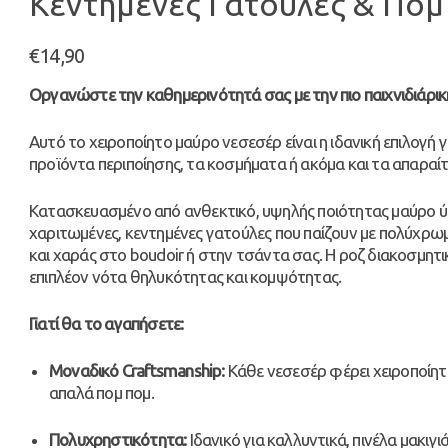
Κεντημένες Γατούλες & Πομ
€
14,90
Οργανώστε την καθημερινότητά σας με την πιο παιχνιδιάρικη
Αυτό το χειροποίητο μαύρο νεσεσέρ είναι η ιδανική επιλογή γ
προϊόντα περιποίησης, τα κοσμήματα ή ακόμα και τα απαραίτ
Κατασκευασμένο από ανθεκτικό, υψηλής ποιότητας μαύρο ύφα
χαριτωμένες, κεντημένες γατούλες που παίζουν με πολύχρω
και χαράς στο boudoir ή στην τσάντα σας. Η ροζ διακοσμητ
επιπλέον νότα θηλυκότητας και κομψότητας.
Γιατί θα το αγαπήσετε:
Μοναδικό Craftsmanship:
Κάθε νεσεσέρ φέρει χειροποίητ
απαλά πομ πομ.
Πολυχρηστικότητα:
Ιδανικό για καλλυντικά, πινέλα μακιγιά