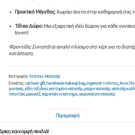
Πρακτικό Μέγεθος:
Χωράει άνετα στην καθημερινή σας τ
Τέλειο Δώρο:
Μια εξαιρετική ιδέα δώρου για κάθε γυναίκα
lovers!
Φροντίδα: Συνιστάται απαλό πλύσιμο στο χέρι για τη διατ
κατάσταση.
Κατηγορία:
Τσάντες-Νεσεσέρ
Ετικέτες:
cat lover gift
,
handmade makeup bag
,
organizer τσάντας
,
Άννα Πα
γυναίκες
,
είδη ταξιδιού
,
κεντημένο νεσεσέρ
,
μαύρο νεσεσέρ
,
νεσεσέρ καλ
τσαντάκι μακιγιάζ
,
χειροποίητο κέντημα
,
χειροποίητο νεσεσέρ
Περιγραφή
ρικη και κομψή πινελιά!