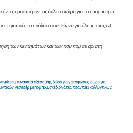
σάντα, προσφέροντας άπλετο χώρο για τα απαραίτητα.
 και, φυσικά, το απόλυτο must-have για όλους τους cat
ήρηση των κεντημάτων και των πομ πομ σε άριστη
ναγιώτου
,
γυναικεία αξεσουάρ
,
δώρο για γατόφιλους
,
δώρο για
λυντικών
,
νεσεσέρ με πομ πομ
,
σχέδιο γάτες
,
τσαντάκι καλλυντικών
,