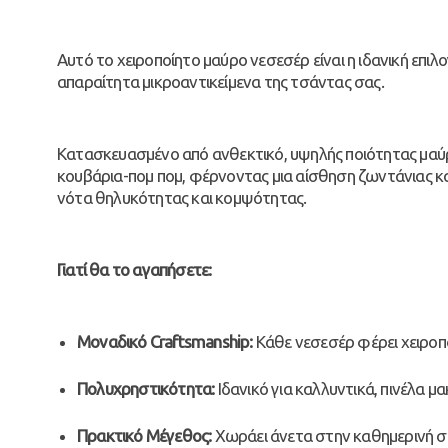
Αυτό το χειροποίητο μαύρο νεσεσέρ είναι η ιδανική επιλο
απαραίτητα μικροαντικείμενα της τσάντας σας.
Κατασκευασμένο από ανθεκτικό, υψηλής ποιότητας μαύρο
κουβάρια-πομ πομ, φέρνοντας μια αίσθηση ζωντάνιας κα
νότα θηλυκότητας και κομψότητας.
Γιατί θα το αγαπήσετε:
Μοναδικό Craftsmanship:
Κάθε νεσεσέρ φέρει χειροπο
Πολυχρηστικότητα:
Ιδανικό για καλλυντικά, πινέλα μακ
Πρακτικό Μέγεθος:
Χωράει άνετα στην καθημερινή σ