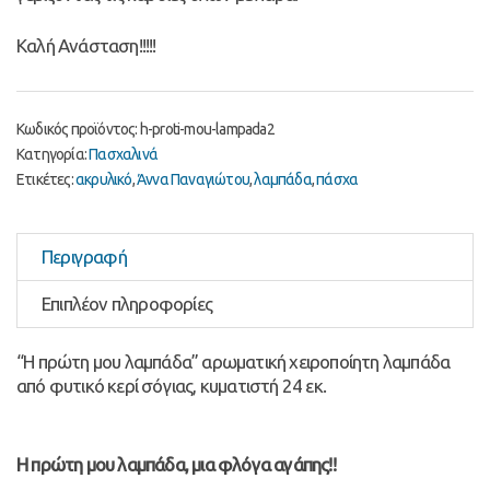
Καλή Ανάσταση!!!!!
Κωδικός προϊόντος:
h-proti-mou-lampada2
Κατηγορία:
Πασχαλινά
Ετικέτες:
ακρυλικό
,
Άννα Παναγιώτου
,
λαμπάδα
,
πάσχα
Περιγραφή
Επιπλέον πληροφορίες
“Η πρώτη μου λαμπάδα” αρωματική χειροποίητη λαμπάδα
από φυτικό κερί σόγιας, κυματιστή 24 εκ.
Η πρώτη μου λαμπάδα, μια φλόγα αγάπης!!