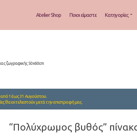
Atelier Shop
Ποιοι είμαστε
Κατηγορίες
κας ζωγραφικής 50x60cm
από 1 έως 31 Αυγούστου.
ίες θα εκτελεστούν μετά την επιστροφή μας.
“Πολύχρωμος βυθός” πίνακ