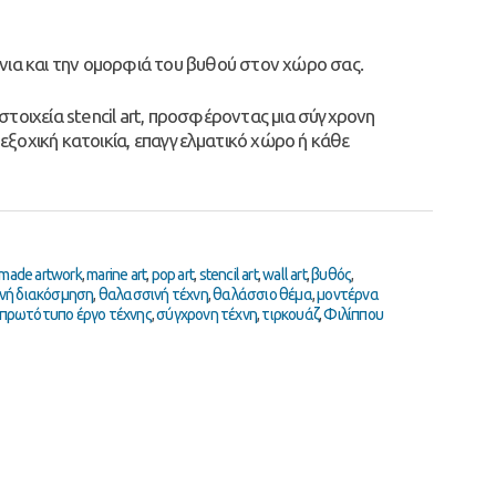
νια και την ομορφιά του βυθού στον χώρο σας.
στοιχεία stencil art, προσφέροντας μια σύγχρονη
, εξοχική κατοικία, επαγγελματικό χώρο ή κάθε
made artwork
,
marine art
,
pop art
,
stencil art
,
wall art
,
βυθός
,
νή διακόσμηση
,
θαλασσινή τέχνη
,
θαλάσσιο θέμα
,
μοντέρνα
πρωτότυπο έργο τέχνης
,
σύγχρονη τέχνη
,
τιρκουάζ
,
Φιλίππου