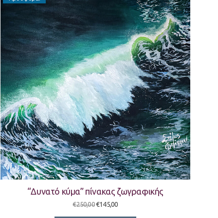
“Δυνατό κύμα” πίνακας ζωγραφικής
Original
Η
€
250,00
€
145,00
price
τρέχουσα