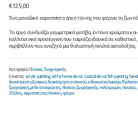
€
125,00
Ένα μοναδικό χειροποίητο έργο τέχνης που φέρνει τη ζωντά
Το έργο συνδυάζει γεωμετρικά μοτίβα, έντονα χρώματα και 
καλλιτεχνική προσέγγιση που ταιριάζει ιδανικά σε καθιστικό
περιβάλλον που αναζητά μια θαλασσινή πινελιά αισιοδοξίας.
Κατηγορία:
Πίνακες Ζωγραφικής
Ετικέτες:
acrylic painting
,
art for home decor
,
coastal decor
,
fish painting
,
hand
διακόσμηση εξοχικού
,
διακόσμηση σαλονιού
,
ελληνικό καλοκαίρι
,
θαλασσι
ζωγραφική
,
μπλε αποχρώσεις
,
πίνακας ζωγραφικής
,
πολύχρωμος πίνακας
,
Στέλιος
,
χειροποίητος πίνακας
,
ψάρια