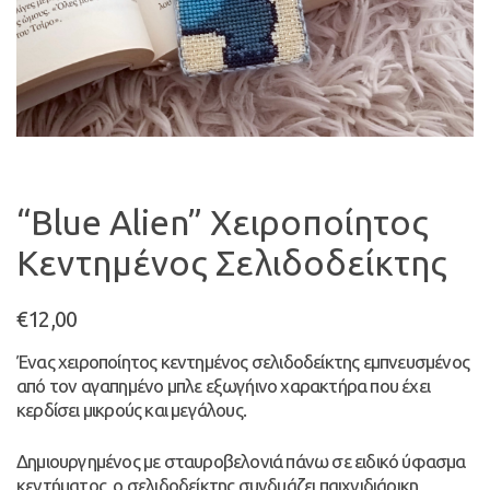
“Blue Alien” Χειροποίητος
Κεντημένος Σελιδοδείκτης
€
12,00
Ένας χειροποίητος κεντημένος σελιδοδείκτης εμπνευσμένος
από τον αγαπημένο μπλε εξωγήινο χαρακτήρα που έχει
κερδίσει μικρούς και μεγάλους.
Δημιουργημένος με σταυροβελονιά πάνω σε ειδικό ύφασμα
κεντήματος, ο σελιδοδείκτης συνδυάζει παιχνιδιάρικη