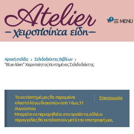
0
MENU
Αρχική σελίδα
Σελιδοδείκτες Βιβλίων
“Blue Alien” Χειροποίητος Κεντημένος Σελιδοδείκτης
Το κατάστημά μας θα παραμείνει
Επικοινωνία
κλειστό λόγω διακοπών από 1 έως 31
Αυγούστου.
Μπορείτε να περιηγηθείτε στα προϊόντα, αλλά οι
παραγγελίες θα εκτελεστούν μετά την επιστροφή μας.