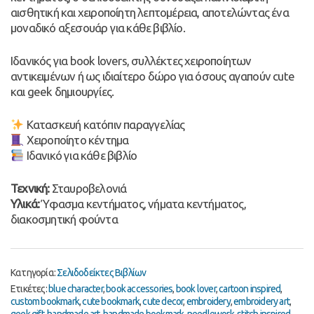
αισθητική και χειροποίητη λεπτομέρεια, αποτελώντας ένα
μοναδικό αξεσουάρ για κάθε βιβλίο.
Ιδανικός για book lovers, συλλέκτες χειροποίητων
αντικειμένων ή ως ιδιαίτερο δώρο για όσους αγαπούν cute
και geek δημιουργίες.
Κατασκευή κατόπιν παραγγελίας
Χειροποίητο κέντημα
Ιδανικό για κάθε βιβλίο
Τεχνική:
Σταυροβελονιά
Υλικά:
Ύφασμα κεντήματος, νήματα κεντήματος,
διακοσμητική φούντα
Κατηγορία:
Σελιδοδείκτες Βιβλίων
Ετικέτες:
blue character
,
book accessories
,
book lover
,
cartoon inspired
,
custom bookmark
,
cute bookmark
,
cute decor
,
embroidery
,
embroidery art
,