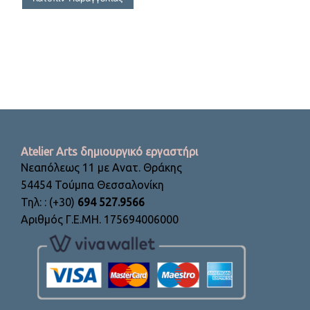
Atelier Arts δημιουργικό εργαστήρι
Νεαπόλεως 11 με Ανατ. Θράκης
54454 Τούμπα Θεσσαλονίκη
Τηλ: : (+30)
694 527.9566
Αριθμός Γ.Ε.ΜΗ. 175694006000