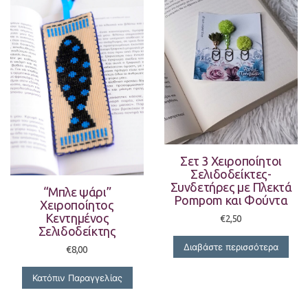
Σετ 3 Χειροποίητοι
Σελιδοδείκτες-
Συνδετήρες με Πλεκτά
“Μπλε ψάρι”
Pompom και Φούντα
Χειροποίητος
Κεντημένος
€
2,50
Σελιδοδείκτης
Διαβάστε περισσότερα
€
8,00
Κατόπιν Παραγγελίας