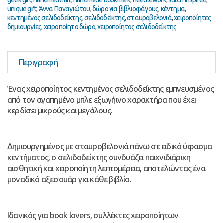
geek gift
,
handmade art
,
handmade bookmark
,
needlework
,
stitch inspired
,
unique gift
,
Άννα Παναγιώτου
,
δώρο για βιβλιοφάγους
,
κέντημα
,
κεντημένος σελιδοδείκτης
,
σελιδοδείκτης
,
σταυροβελονιά
,
χειροποίητες
δημιουργίες
,
χειροποίητο δώρο
,
χειροποίητος σελιδοδείκτης
Περιγραφή
Ένας χειροποίητος κεντημένος σελιδοδείκτης εμπνευσμένος
από τον αγαπημένο μπλε εξωγήινο χαρακτήρα που έχει
κερδίσει μικρούς και μεγάλους.
Δημιουργημένος με σταυροβελονιά πάνω σε ειδικό ύφασμα
κεντήματος, ο σελιδοδείκτης συνδυάζει παιχνιδιάρικη
αισθητική και χειροποίητη λεπτομέρεια, αποτελώντας ένα
μοναδικό αξεσουάρ για κάθε βιβλίο.
Ιδανικός για book lovers, συλλέκτες χειροποίητων