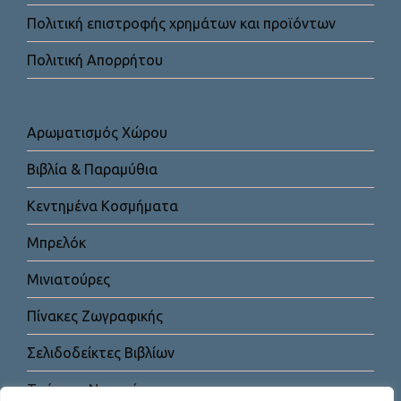
Πολιτική επιστροφής χρημάτων και προϊόντων
Πολιτική Απορρήτου
Αρωματισμός Χώρου
Βιβλία & Παραμύθια
Κεντημένα Κοσμήματα
Μπρελόκ
Μινιατούρες
Πίνακες Ζωγραφικής
Σελιδοδείκτες Βιβλίων
Τσάντες-Νεσεσέρ