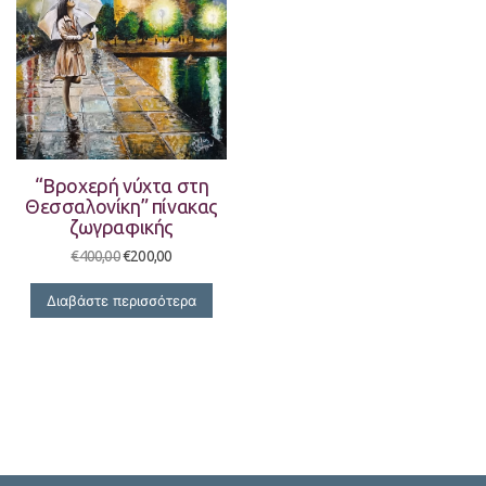
“Βροχερή νύχτα στη
Θεσσαλονίκη” πίνακας
ζωγραφικής
Original
Η
€
400,00
€
200,00
price
τρέχουσα
was:
τιμή
Διαβάστε περισσότερα
€400,00.
είναι:
€200,00.