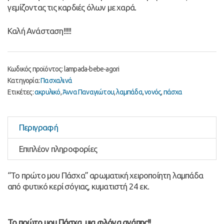
γεμίζοντας τις καρδιές όλων με χαρά.
Καλή Ανάσταση!!!!!
Κωδικός προϊόντος:
lampada-bebe-agori
Κατηγορία:
Πασχαλινά
Ετικέτες:
ακρυλικό
,
Άννα Παναγιώτου
,
λαμπάδα
,
νονός
,
πάσχα
Περιγραφή
Επιπλέον πληροφορίες
“Το πρώτο μου Πάσχα” αρωματική χειροποίητη λαμπάδα
από φυτικό κερί σόγιας, κυματιστή 24 εκ.
Το πρώτο μου Πάσχα, μια φλόγα αγάπης!!