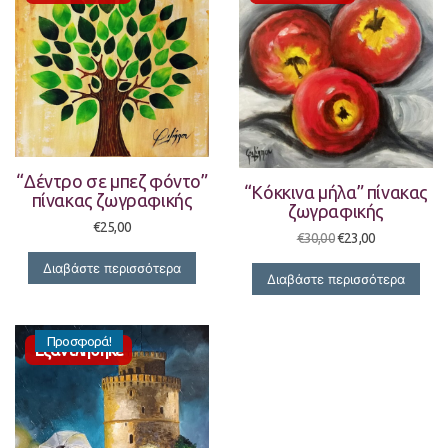
“Δέντρο σε μπεζ φόντο”
“Κόκκινα μήλα” πίνακας
πίνακας ζωγραφικής
ζωγραφικής
€
25,00
Original
Η
€
30,00
€
23,00
price
τρέχουσα
Διαβάστε περισσότερα
was:
τιμή
Διαβάστε περισσότερα
€30,00.
είναι:
€23,00.
Προσφορά!